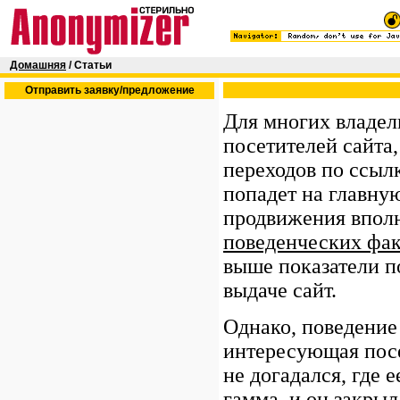
Домашняя
/ Статьи
Отправить заявку/предложение
Для многих владел
посетителей сайта,
переходов по ссылк
попадет на главну
продвижения вполне
поведенческих фа
выше показатели п
выдаче сайт.
Однако, поведение
интересующая посе
не догадался, где 
гамма, и он закрыл